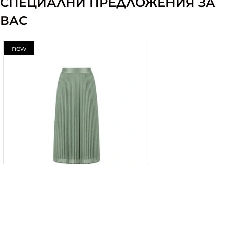
СПЕЦИАЛНИ ПРЕДЛОЖЕНИЯ ЗА
ВАС
new
Плисирана пола в цвят
евкалипт с ефирен силует