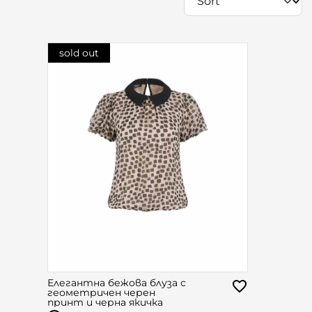
sold out
Елегантна бежова блуза с
геометричен черен
принт и черна якичка