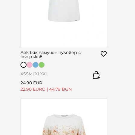
Лек бял памучен пуловер с
къс ръкав
XS
S
M
L
XL
XXL
24.90 EUR
22.90 EURO
|
44.79 BGN