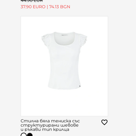
44.90 EUR
37.90 EURO
|
74.13 BGN
Стилна бяла тениска със
структурирани шевове
и ръкави тип крилца