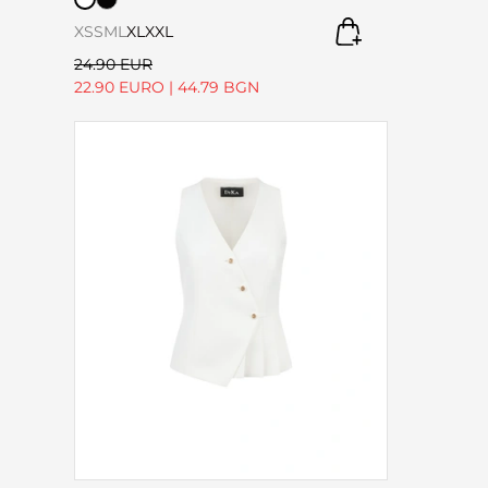
XS
S
M
L
XL
XXL
24.90 EUR
22.90 EURO
|
44.79 BGN