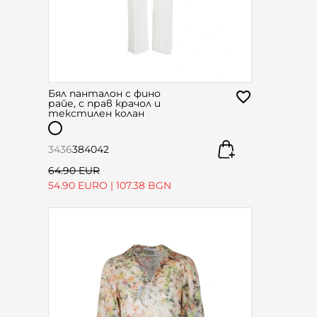
Бял панталон с фино
райе, с прав крачол и
текстилен колан
34
36
38
40
42
64.90 EUR
54.90 EURO
|
107.38 BGN