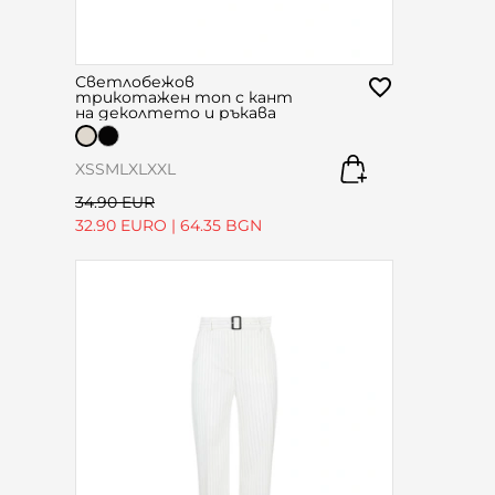
Светлобежов
трикотажен топ с кант
на деколтето и ръкава
XS
S
M
L
XL
XXL
34.90 EUR
32.90 EURO
|
64.35 BGN