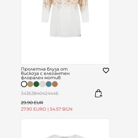
Пролетна блуза от
вискоза с елегантен
флорален мотив
34
36
38
40
42
44
46
29.90 EUR
27.90 EURO
|
54.57 BGN