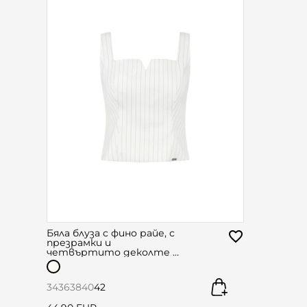
Бяла блуза с фино райе, с
презрамки и
четвъртито деколте с
V-елемент
34
36
38
40
42