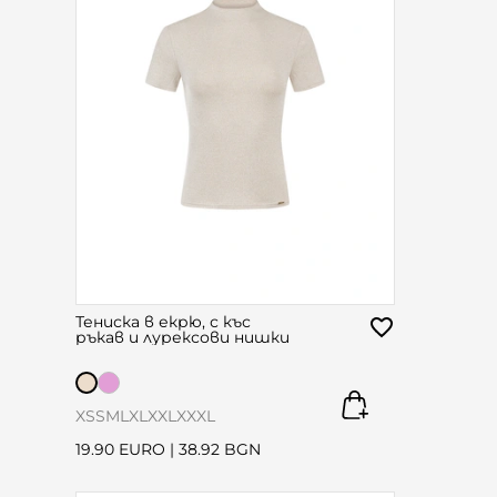
Тениска в екрю, с къс
ръкав и лурексови нишки
XS
S
M
L
XL
XXL
XXXL
19.90 EURO
|
38.92 BGN