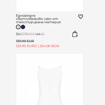
Едноредно
светлобежово сако от
текстурирана материя
34
36
38
40
42
44
46
139.90 EUR
129.90 EURO
|
254.06 BGN