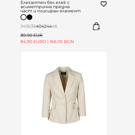
Елегантен бял елек с
асиметрична предна
част и плисиран елемент
34
36
38
40
42
44
46
89.90 EUR
84.90 EURO
|
166.05 BGN