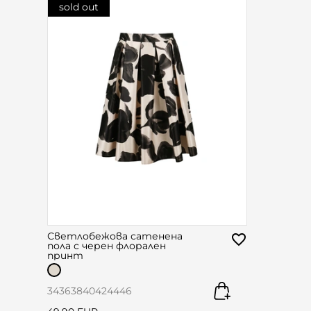
sold out
Светлобежова сатенена
пола с черен флорален
принт
34
36
38
40
42
44
46