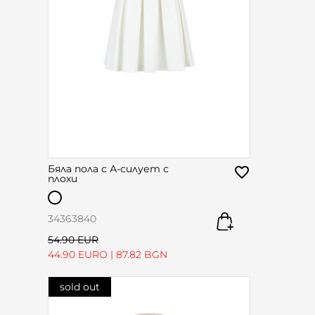
Бяла пола с А-силует с
плохи
34
36
38
40
54.90 EUR
44.90 EURO
|
87.82 BGN
sold out