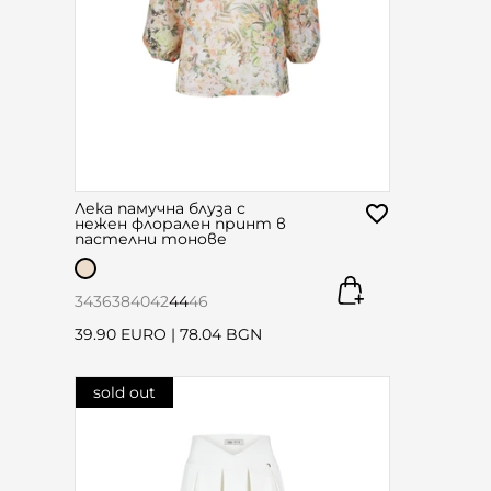
Лека памучна блуза с
нежен флорален принт в
пастелни тонове
34
36
38
40
42
44
46
39.90 EURO
|
78.04 BGN
sold out