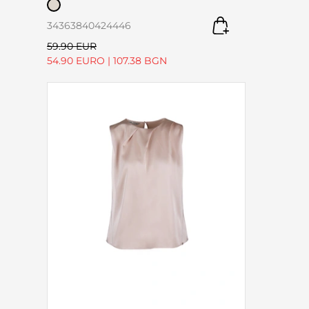
34
36
38
40
42
44
46
59.90 EUR
54.90 EURO
|
107.38 BGN