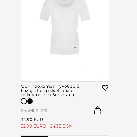
Фин пролетен пуловер в
бяло, с къс ръкав, обло
деколте, от вискоза и
памук
XS
S
M
L
XL
XXL
34.90 EUR
32.90 EURO
|
64.35 BGN