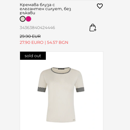
Кремава блуза с
елегантен силует, без
ръкави
34
36
38
40
42
44
46
29.90 EUR
27.90 EURO
|
54.57 BGN
sold out