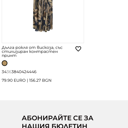
Дълга рокля от вискоза, със
стилизиран контрастен
принт
34
36
38
40
42
44
46
79.90 EURO
|
156.27 BGN
АБОНИРАЙТЕ СЕ ЗА
НАШИЯ БЮЛЕТИН