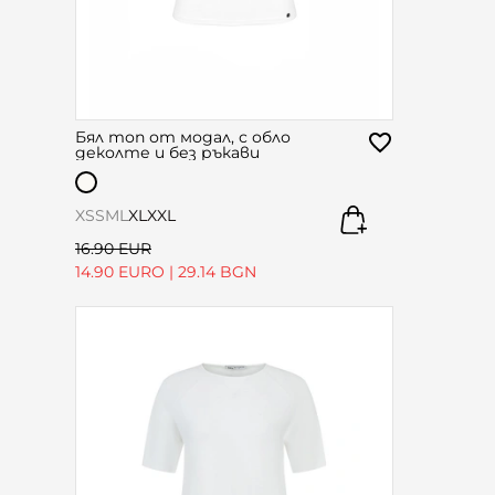
Бял топ от модал, с обло
деколте и без ръкави
XS
S
M
L
XL
XXL
16.90 EUR
14.90 EURO
|
29.14 BGN