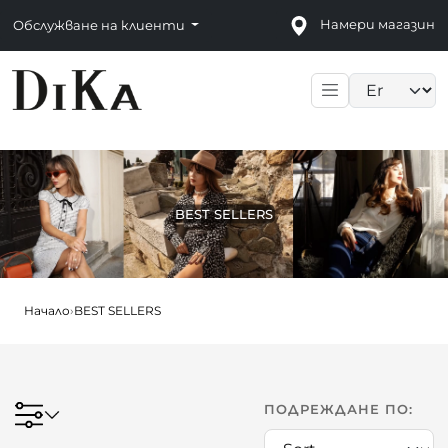
Намери магазин
Обслужване на клиенти
Language sele
BEST SELLERS
Начало
›
BEST SELLERS
ПОДРЕЖДАНЕ ПО: