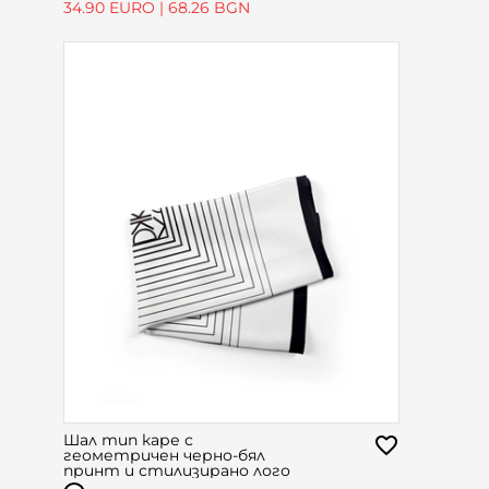
34.90 EURO
|
68.26 BGN
Шал тип каре с
геометричен черно-бял
принт и стилизирано лого