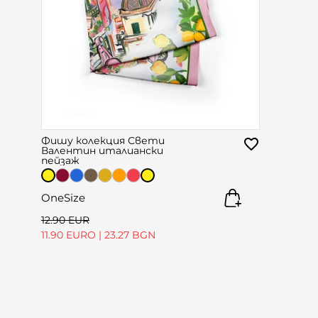
Фишу колекция Свети
Валентин италиански
пейзаж
OneSize
12.90 EUR
11.90 EURO
|
23.27 BGN