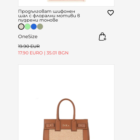
Продълговат шифонен
шал с флорални мотиви в
пудрени тонове
OneSize
19.90 EUR
17.90 EURO
|
35.01 BGN