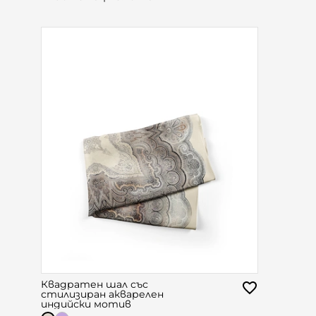
Квадратен шал със
стилизиран акварелен
индийски мотив