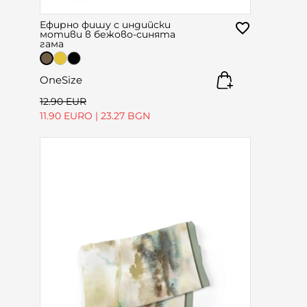
Ефирно фишу с индийски
мотиви в бежово-синята
гама
OneSize
12.90 EUR
11.90 EURO
|
23.27 BGN