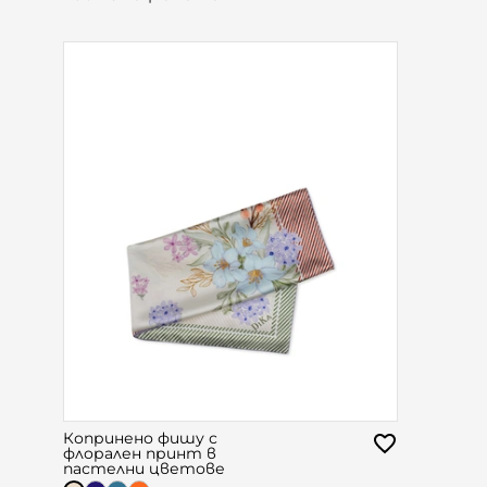
Копринено фишу с
флорален принт в
пастелни цветове