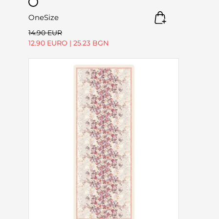
OneSize
14.90 EUR
12.90 EURO
|
25.23 BGN