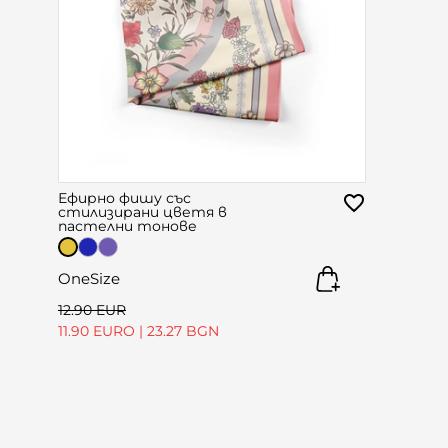
Ефирно фишу със
стилизирани цветя в
пастелни тонове
OneSize
12.90 EUR
11.90 EURO
|
23.27 BGN