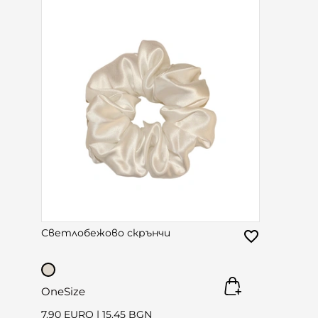
Светлобежово скрънчи
OneSize
7.90 EURO
|
15.45 BGN