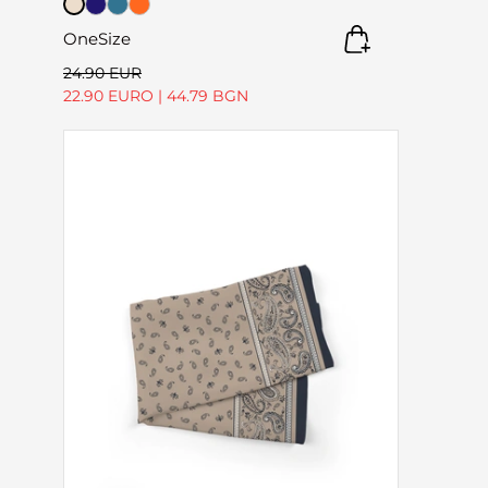
OneSize
24.90 EUR
22.90 EURO
|
44.79 BGN