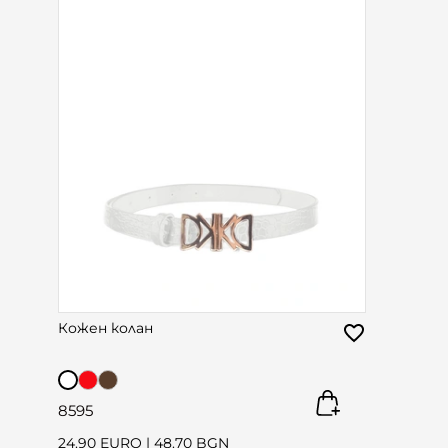
Кожен колан
85
95
24.90 EURO
|
48.70 BGN