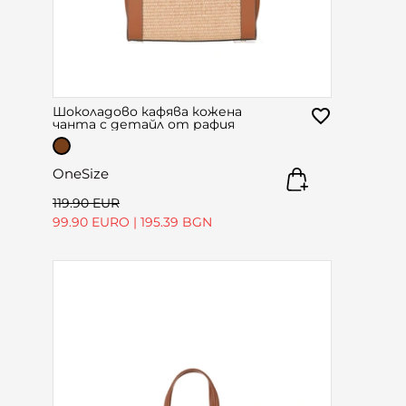
Шоколадово кафява кожена
чанта с детайл от рафия
OneSize
119.90 EUR
99.90 EURO
|
195.39 BGN