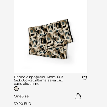
Парео с графичен мотив в
бежово-кафявата гама със
сини акценти
OneSize
39.90 EUR