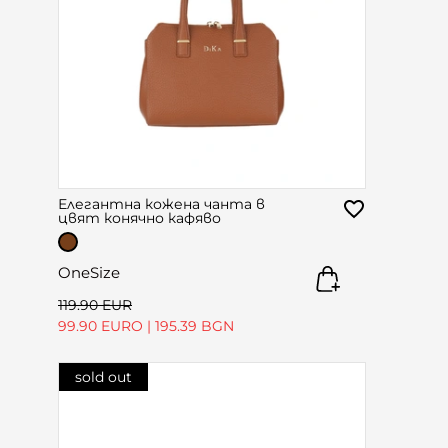
Елегантна кожена чанта в
цвят конячно кафяво
OneSize
119.90 EUR
99.90 EURO
|
195.39 BGN
sold out