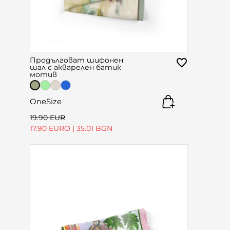
Продълговат шифонен
шал с акварелен батик
мотив
OneSize
19.90 EUR
17.90 EURO
|
35.01 BGN