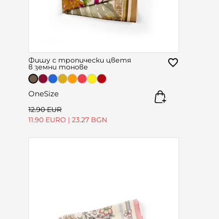
Фишу с тропически цветя
в земни тонове
OneSize
12.90 EUR
11.90 EURO
|
23.27 BGN