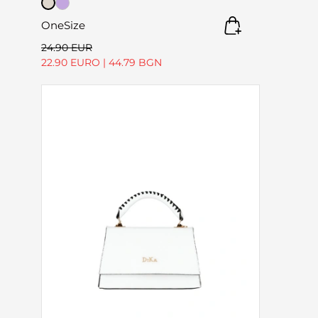
OneSize
24.90 EUR
22.90 EURO
|
44.79 BGN