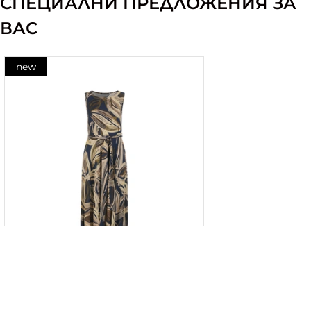
СПЕЦИАЛНИ ПРЕДЛОЖЕНИЯ ЗА
ВАС
new
Дълга рокля от вискоза, със
стилизиран контрастен