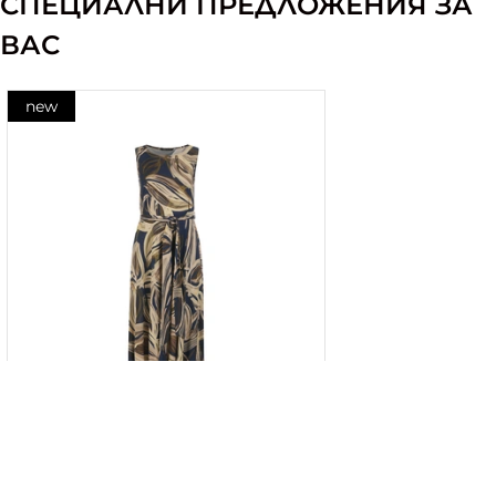
СПЕЦИАЛНИ ПРЕДЛОЖЕНИЯ ЗА
ВАС
new
Дълга рокля от вискоза, със
стилизиран контрастен