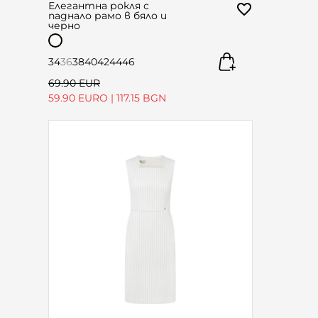
Елегантна рокля с
паднало рамо в бяло и
черно
34
36
38
40
42
44
46
69.90 EUR
59.90 EURO
|
117.15 BGN