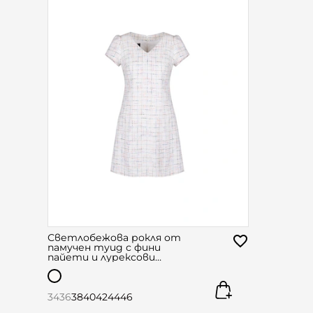
Светлобежова рокля от
памучен туид с фини
пайети и лурексови
нишки
34
36
38
40
42
44
46