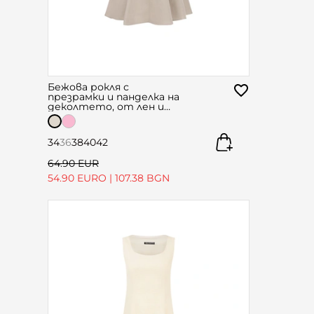
Бежова рокля с
презрамки и панделка на
деколтето, от лен и
вискоза
34
36
38
40
42
64.90 EUR
54.90 EURO
|
107.38 BGN