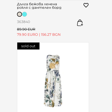
Дълга бежова ленена
рокля с дантелен борд
36
38
40
89.90 EUR
79.90 EURO
|
156.27 BGN
sold out