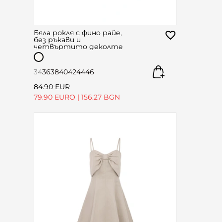
Бяла рокля с фино райе,
без ръкави и
четвъртито деколте
34
36
38
40
42
44
46
84.90 EUR
79.90 EURO
|
156.27 BGN