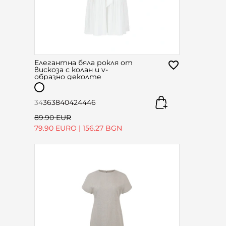
Елегантна бяла рокля от
вискоза с колан и v-
образно деколте
34
36
38
40
42
44
46
89.90 EUR
79.90 EURO
|
156.27 BGN