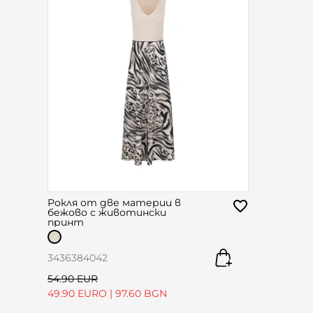
Рокля от две материи в
бежово с животински
принт
34
36
38
40
42
54.90 EUR
49.90 EURO
|
97.60 BGN