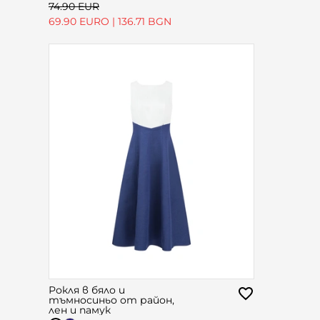
74.90 EUR
69.90 EURO
|
136.71 BGN
Рокля в бяло и
тъмносиньо от район,
лен и памук