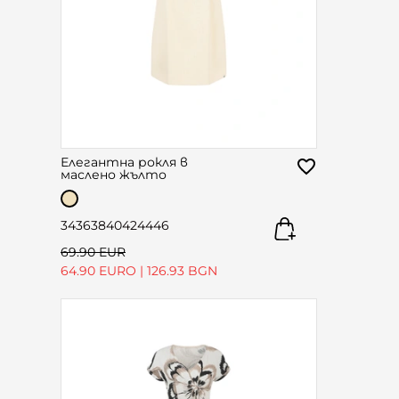
Елегантна рокля в
маслено жълто
34
36
38
40
42
44
46
69.90 EUR
64.90 EURO
|
126.93 BGN