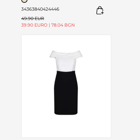
34
36
38
40
42
44
46
49.90 EUR
39.90 EURO
|
78.04 BGN