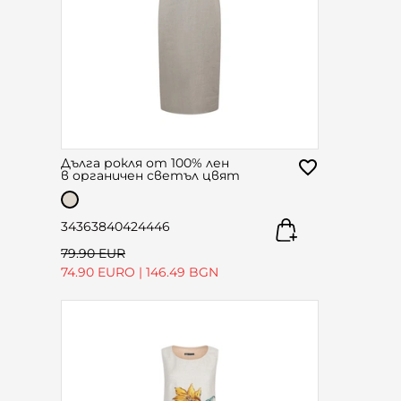
Дълга рокля от 100% лен
в органичен светъл цвят
34
36
38
40
42
44
46
79.90 EUR
74.90 EURO
|
146.49 BGN