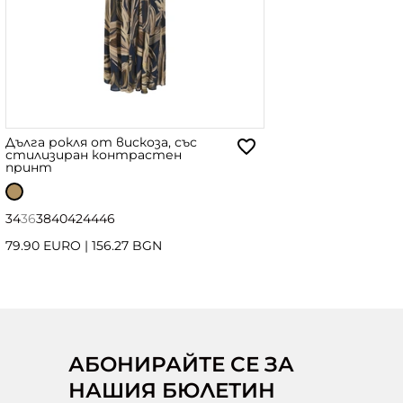
Дълга рокля от вискоза, със
стилизиран контрастен
принт
34
36
38
40
42
44
46
79.90 EURO
|
156.27 BGN
АБОНИРАЙТЕ СЕ ЗА
НАШИЯ БЮЛЕТИН