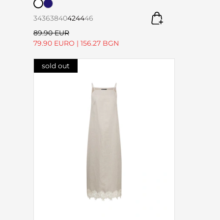
34
36
38
40
42
44
46
89.90 EUR
79.90 EURO
|
156.27 BGN
sold out