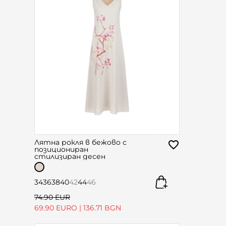
Лятна рокля в бежово с
позициониран
стилизиран десен
34
36
38
40
42
44
46
74.90 EUR
69.90 EURO
|
136.71 BGN