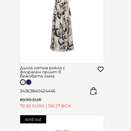
Дълга лятна рокля с
флорален принт в
бежовата гама
34
36
38
40
42
44
46
89.90 EUR
79.90 EURO
|
156.27 BGN
sold out