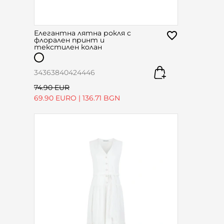
Елегантна лятна рокля с
флорален принт и
текстилен колан
34
36
38
40
42
44
46
74.90 EUR
69.90 EURO
|
136.71 BGN