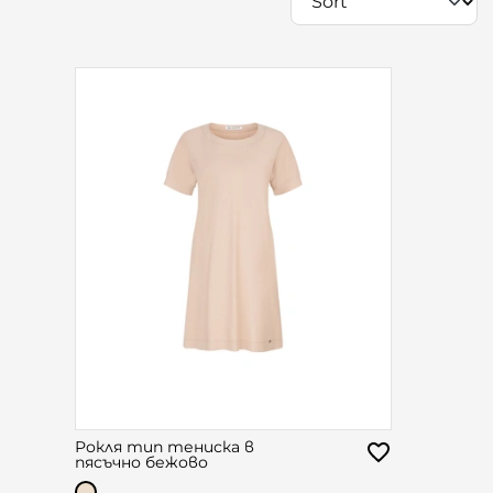
Рокля тип тениска в
пясъчно бежово