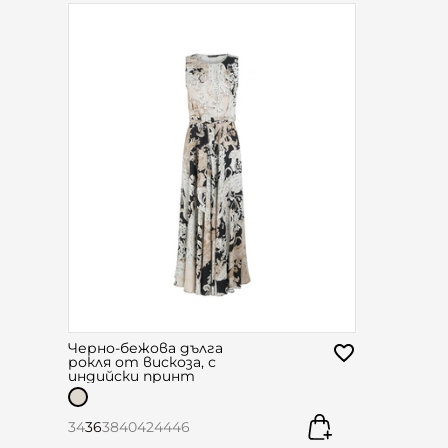
Черно-бежова дълга
рокля от вискоза, с
индийски принт
34
36
38
40
42
44
46