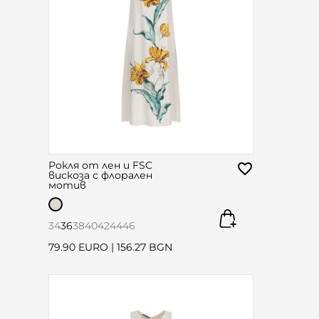
Рокля от лен и FSC
вискоза с флорален
мотив
34
36
38
40
42
44
46
79.90 EURO
|
156.27 BGN