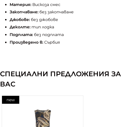
Материя:
Вискоза смес
Закопчаване:
без закопчаване
Джобове:
без джобове
Деколте:
тип лодка
Подплата:
без подплата
Произведено в:
Сърбия
СПЕЦИАЛНИ ПРЕДЛОЖЕНИЯ ЗА
ВАС
new