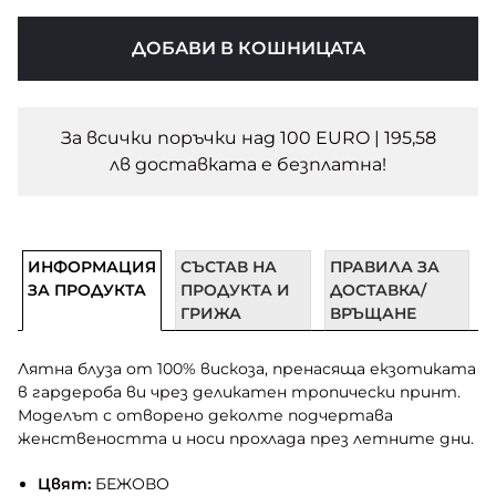
ДОБАВИ В КОШНИЦАТА
За всички поръчки над 100 EURO | 195,58
лв доставката e безплатна!
ИНФОРМАЦИЯ
СЪСТАВ НА
ПРАВИЛА ЗА
ЗА ПРОДУКТА
ПРОДУКТА И
ДОСТАВКА/
ГРИЖА
ВРЪЩАНЕ
Лятна блуза от 100% вискоза, пренасяща екзотиката
в гардероба ви чрез деликатен тропически принт.
Моделът с отворено деколте подчертава
женствеността и носи прохлада през летните дни.
Цвят:
БЕЖОВО