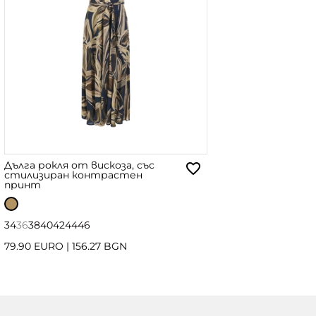
Дълга рокля от вискоза, със
стилизиран контрастен
принт
34
36
38
40
42
44
46
79.90 EURO
|
156.27 BGN