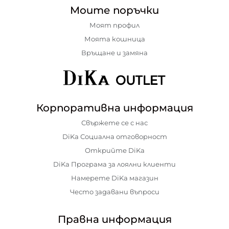
Моите поръчки
Моят профил
Моята кошница
Връщане и замяна
Корпоративна информация
Свържете се с нас
DiKa Социална отговорност
Открийте DiKa
DiKa Програма за лоялни клиенти
Намерете DiKa магазин
Често задавани въпроси
Правна информация