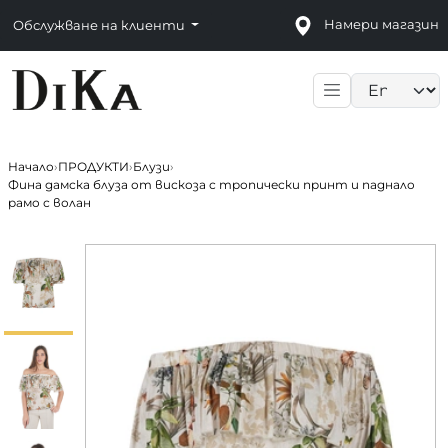
Намери магазин
Обслужване на клиенти
Language sele
Начало
›
ПРОДУКТИ
›
Блузи
›
Фина дамска блуза от вискоза с тропически принт и паднало
рамо с волан