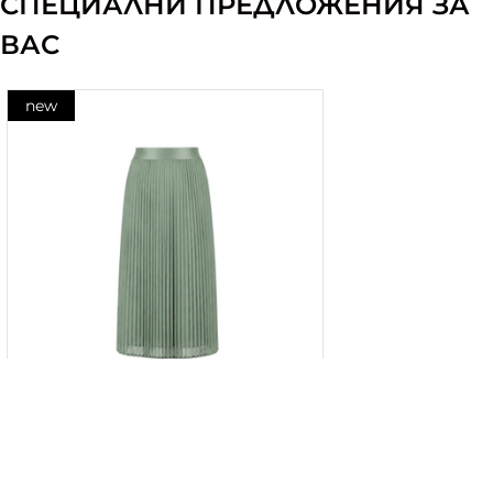
СПЕЦИАЛНИ ПРЕДЛОЖЕНИЯ ЗА
ВАС
new
Плисирана пола в цвят
евкалипт с ефирен силует