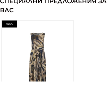
СПЕЦИАЛНИ ПРЕДЛОЖЕНИЯ ЗА
ВАС
new
Дълга рокля от вискоза, със
стилизиран контрастен