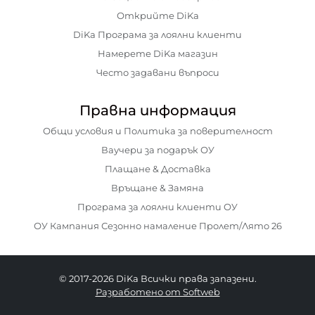
Открийте DiKa
DiKa Програма за лоялни клиенти
Намерете DiKa магазин
Често задавани въпроси
Правна информация
Общи условия и Политика за поверителност
Ваучери за подарък ОУ
Плащане & Доставка
Връщане & Замяна
Програма за лоялни клиенти ОУ
ОУ Кампания Сезонно намаление Пролет/Лято 26
© 2017-2026 DiKa Всички права запазени.
Разработено от Softweb