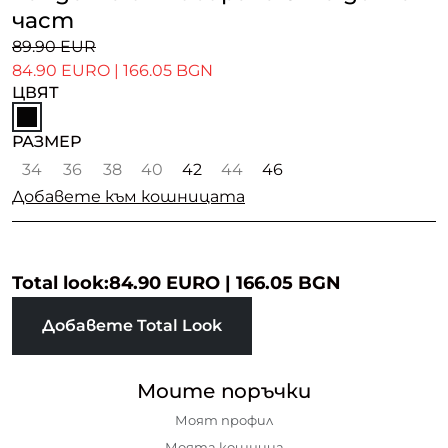
част
89.90 EUR
84.90 EURO
|
166.05 BGN
ЦВЯТ
РАЗМЕР
34
36
38
40
42
44
46
Добавете към кошницата
Total look:
84.90 EURO
|
166.05 BGN
Добавете Total Look
Моите поръчки
Моят профил
Моята кошница