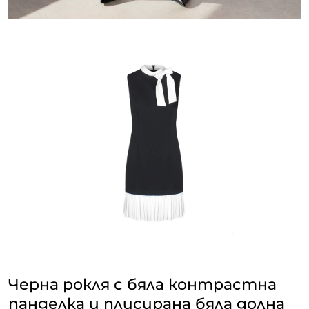
Черна рокля с бяла контрастна
панделка и плисирана бяла долна