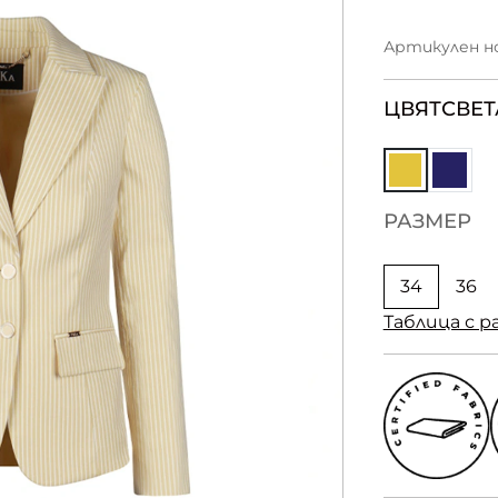
Артикулен ном
ЦВЯТ
СВЕТ
РАЗМЕР
34
36
Таблица с р