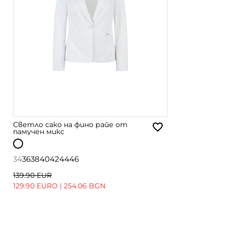
Светло сако на фино райе от
памучен микс
34
36
38
40
42
44
46
139.90 EUR
129.90 EURO
|
254.06 BGN