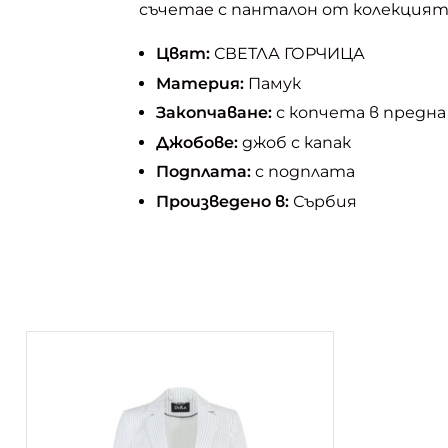
съчетае с панталон от колекцият
Цвят:
СВЕТЛА ГОРЧИЦА
Материя:
Памук
Закопчаване:
с копчета в предна
Джобове:
джоб с капак
Подплата:
с подплата
Произведено в:
Сърбия