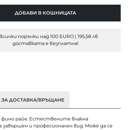
ДОБАВИ В КОШНИЦАТА
 всички поръчки над 100 EURO | 195,58 лв
доставката e безплатна!
 ЗА ДОСТАВКА/ВРЪЩАНЕ
 с фино райе. Естествените влакна
завършен и професионален вид. Може да се