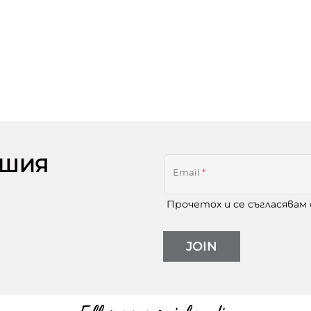
АШИЯ
Email
*
Прочетох и се съгласявам
JOIN