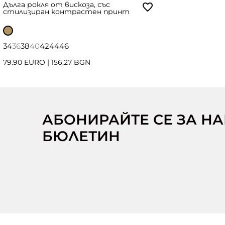
Дълга рокля от вискоза, със
стилизиран контрастен принт
34
36
38
40
42
44
46
79.90 EURO
|
156.27 BGN
АБОНИРАЙТЕ СЕ ЗА Н
БЮЛЕТИН