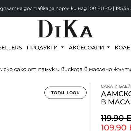
зплатна доставка за поръчки над 100 EURO | 195,58 
SELLERS
ПРОДУКТИ
АКСЕСОАРИ
КОЛ
мско сако от памук и вискоза в маслено жълто
САКА И БЛЕ
ДАМСКО
TOTAL LOOK
В МАСЛ
119.90
109.90