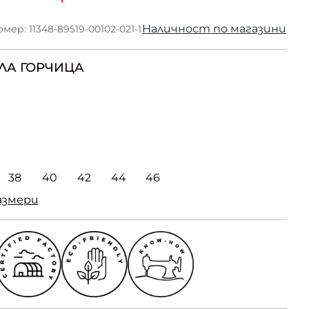
Наличност по магазини
ер: 11348-89519-00102-021-1
ЛА ГОРЧИЦА
38
40
42
44
46
азмери