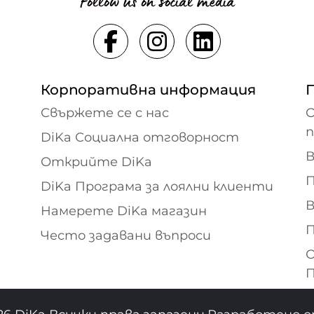
Follow us on social media
Корпоративна информация
Свържете се с нас
О
DiKa Социална отговорност
В
Открийте DiKa
П
DiKa Програма за лоялни клиенти
В
Намерете DiKa магазин
П
Често задавани въпроси
О
П