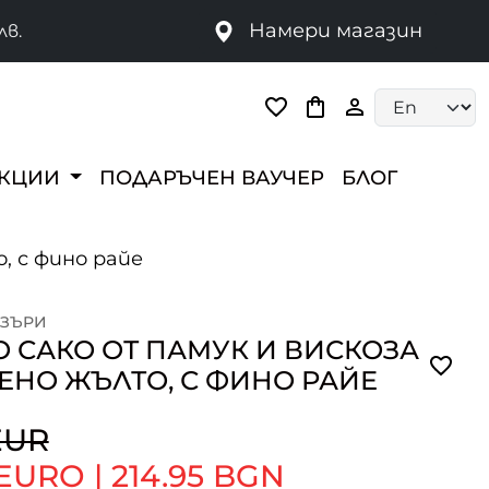
Намери магазин
лв.
Language selec
ЕКЦИИ
ПОДАРЪЧЕН ВАУЧЕР
БЛОГ
, с фино райе
ЙЗЪРИ
 САКО ОТ ПАМУК И ВИСКОЗА
ЕНО ЖЪЛТО, С ФИНО РАЙЕ
 EUR
 EURO
|
214.95 BGN