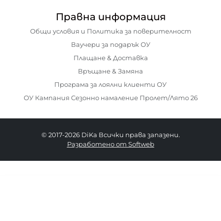
Правна информация
Общи условия и Политика за поверителност
Ваучери за подарък ОУ
Плащане & Доставка
Връщане & Замяна
Програма за лоялни клиенти ОУ
ОУ Кампания Сезонно намаление Пролет/Лято 26
© 2017-2026 DiKa Всички права запазени.
Разработено от Softweb
20.00 EURO
|
39.12 BGN
OneSize