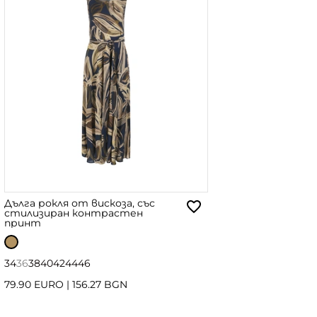
Дълга рокля от вискоза, със
стилизиран контрастен
принт
34
36
38
40
42
44
46
79.90 EURO
|
156.27 BGN