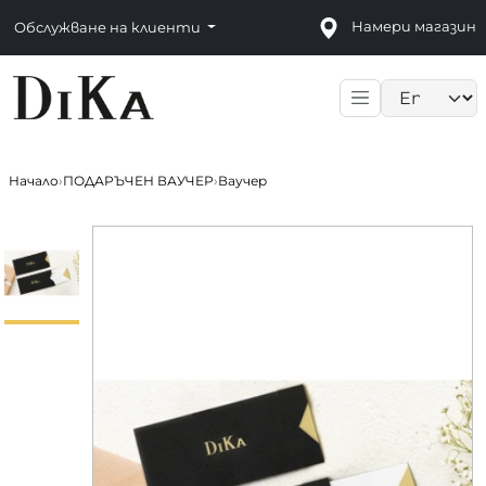
Намери магазин
Обслужване на клиенти
Language sele
Начало
›
ПОДАРЪЧЕН ВАУЧЕР
›
Ваучер