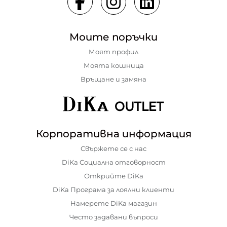
Моите поръчки
Моят профил
Моята кошница
Връщане и замяна
Корпоративна информация
Свържете се с нас
DiKa Социална отговорност
Открийте DiKa
DiKa Програма за лоялни клиенти
Намерете DiKa магазин
Често задавани въпроси