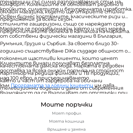
тенденции със силно разпознаваемия стил на
комфорт. Колекциите се обновяват редовно в
кройките, силуетите и безупречната изработка.
онлайн магазина, където ще откриете стилни
Освен бизнес костюмите, класическите ризи и
предложения за всеки сезон.
стилните гащеризони, също се нареждат сред
Марката се продава онлайн, както и чрез мрежа
предпочитаните облекла в каталога на марката.
от собствени физически магазини в България,
Румъния, Грузия и Сърбия. За своето близо 30-
годишно съществуване DiKa създаде общност от
поколения щастливи клиенти, които ценят
Клиентите винаги получават безплатна
качествената дамска мода. Марката е редовен
доставка за всяка онлайн поръчка на стойност
партньор на редица филмови и ТВ продукции,
над 100 евро, а присъединяването
както и част от гардероба на обичани
към
Програмата за лоялни клиенти
им дава
телевизионни водещи и дами от съвременния
възможност да се възползват от отстъпки при
бизнес и политически живот.
пазаруване, както и редица други бонуси.
Моите поръчки
Моят профил
Моята кошница
Връщане и замяна