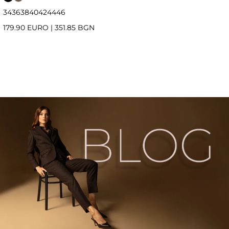
34
36
38
40
42
44
46
179.90 EURO
|
351.85 BGN