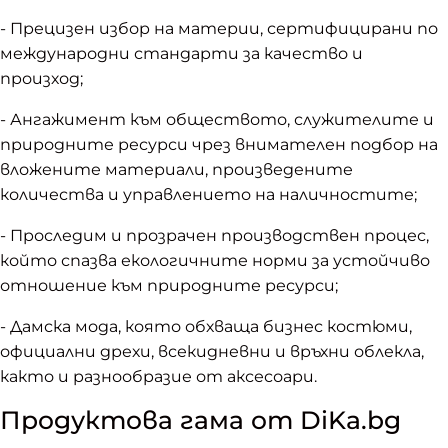
- Прецизен избор на материи, сертифицирани по
международни стандарти за качество и
произход;
- Ангажимент към обществото, служителите и
природните ресурси чрез внимателен подбор на
вложените материали, произведените
количества и управлението на наличностите;
- Проследим и прозрачен производствен процес,
който спазва екологичните норми за устойчиво
отношение към природните ресурси;
- Дамска мода, която обхваща бизнес костюми,
официални дрехи, всекидневни и връхни облекла,
както и разнообразие от аксесоари.
Продуктова гама от DiKa.bg