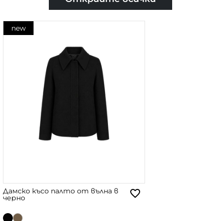
new
Дамско късо палто от вълна в
черно