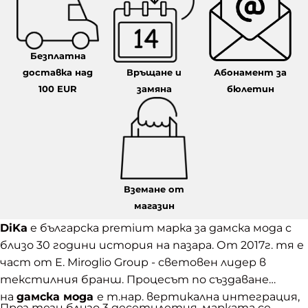
Безплатна
доставка над
Връщане и
Абонамент за
100 EUR
замяна
бюлетин
Вземане от
магазин
DiKa
e българска premium марка за дамска мода с
близо 30 години история на пазара. От 2017г. тя е
част от E. Miroglio Group - световен лидер в
текстилния бранш. Процесът по създаване
на
дамска мода
е т.нар. вертикална интеграция,
През тези близо 3 десетилетия, марката се