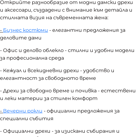
Открийте разнообразие от модни дамски дрехи
и аксесоари, създадени с внимание към детайла и
стилната визия на съвременната жена:
-
Бизнес костюми
- елегантни предложения за
деловите дами
- Офис и делово облекло - стилни и удобни модели
за професионална среда
- Кежуал и всекидневни дрехи - удобство и
елегантност за свободното време
- Дрехи за свободно време и почивка - естествени
и леки материи за стилен комфорт
-
Вечерни рокли
- официални предложения за
специални събития
- Официални дрехи - за изискани събирания и