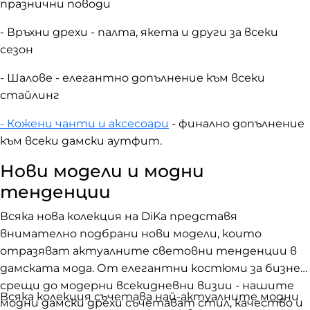
празнични поводи
- Връхни дрехи - палта, якета и други за всеки
сезон
- Шалове - елегантно допълнение към всеки
стайлинг
- Кожени чанти и аксесоари
- финално допълнение
към всеки дамски аутфит.
Нови модели и модни
тенденции
Всяка нова колекция на DiKa представя
внимателно подбрани нови модели, които
отразяват актуалните световни тенденции в
дамската мода. От елегантни костюми за бизнес
срещи до модерни всекидневни визии - нашите
Всяка колекция съчетава най-актуалните модни
модни дамски дрехи съчетават стил, качество и