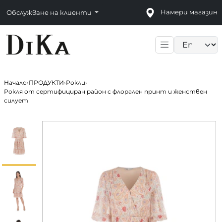
Намери магазин
Обслужване на клиенти
Language sele
Начало
›
ПРОДУКТИ
›
Рокли
›
Рокля от сертифициран район с флорален принт и женствен
силует