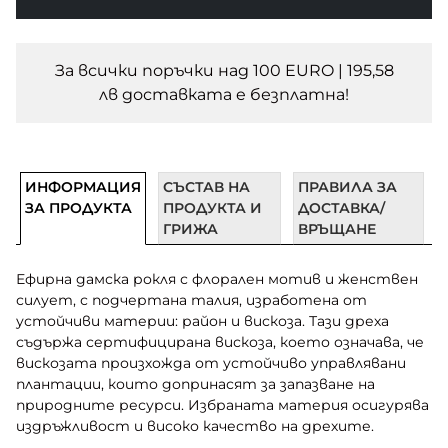
За всички поръчки над 100 EURO | 195,58
лв доставката e безплатна!
ИНФОРМАЦИЯ
СЪСТАВ НА
ПРАВИЛА ЗА
ЗА ПРОДУКТА
ПРОДУКТА И
ДОСТАВКА/
ГРИЖА
ВРЪЩАНЕ
Ефирна дамска рокля с флорален мотив и женствен
силует, с подчертана талия, изработена от
устойчиви материи: район и вискоза. Тази дреха
съдържа сертифицирана вискоза, което означава, че
вискозата произхожда от устойчиво управлявани
плантации, които допринасят за запазване на
природните ресурси. Избраната материя осигурява
издръжливост и високо качество на дрехите.