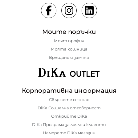
Моите поръчки
Моят профил
Моята кошница
Връщане и замяна
Корпоративна информация
Свържете се с нас
DiKa Социална отговорност
Открийте DiKa
DiKa Програма за лоялни клиенти
Намерете DiKa магазин