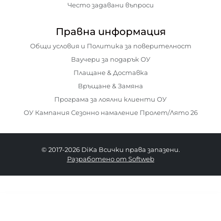
Често задавани въпроси
Правна информация
Общи условия и Политика за поверителност
Ваучери за подарък ОУ
Плащане & Доставка
Връщане & Замяна
Програма за лоялни клиенти ОУ
ОУ Кампания Сезонно намаление Пролет/Лято 26
© 2017-2026 DiKa Всички права запазени.
Разработено от Softweb
69.90 EURO
|
136.71 BGN