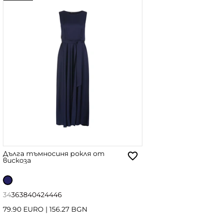
Дълга тъмносиня рокля от
вискоза
34
36
38
40
42
44
46
79.90 EURO
|
156.27 BGN