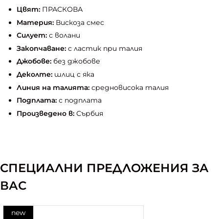
Цвят:
ПРАСКОВА
Материя:
Вискоза смес
Силует:
с волани
Закопчаване:
с ластик при талия
Джобове:
без джобове
Деколте:
шлиц с яка
Линия на талията:
средновисока талия
Подплата:
с подплата
Произведено в:
Сърбия
СПЕЦИАЛНИ ПРЕДЛОЖЕНИЯ ЗА
ВАС
new