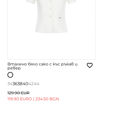
Вталено бяло сако с къс ръкав и
ревер
34
36
38
40
42
44
129.90 EUR
119.90 EURO
|
234.50 BGN