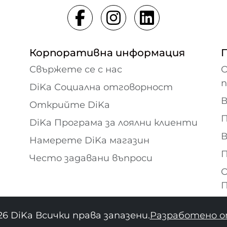
Корпоративна информация
Свържете се с нас
О
DiKa Социална отговорност
В
Открийте DiKa
П
DiKa Програма за лоялни клиенти
В
Намерете DiKa магазин
П
Често задавани въпроси
О
П
26 DiKa Всички права запазени.
Разработено о