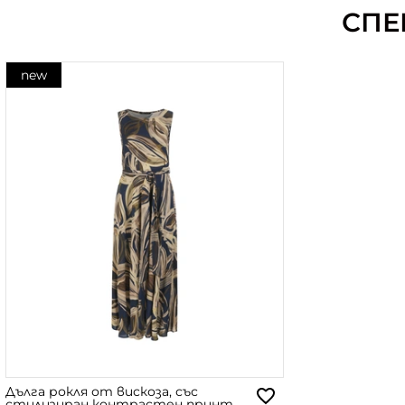
СПЕ
new
Дълга рокля от вискоза, със
стилизиран контрастен принт