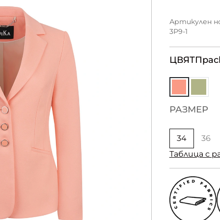
Артикулен но
3P9-1
ЦВЯТ
Прас
РАЗМЕР
34
36
Таблица с р