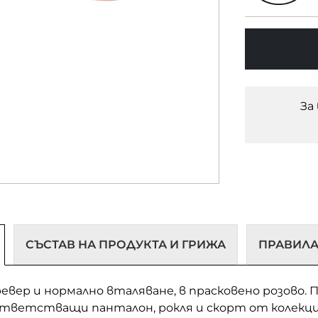
За
СЪСТАВ НА ПРОДУКТА И ГРИЖА
ПРАВИЛА
ревер и нормално вталяване, в прасковено розово.
ъответстващи панталон, рокля и скорт от колекц