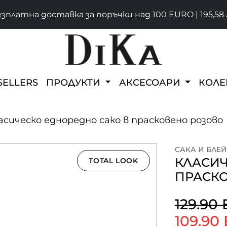
зплатна доставка за поръчки над 100 EURO | 195,58 
SELLERS
ПРОДУКТИ
АКСЕСОАРИ
КОЛ
асическо едноредно сако в прасковено розово
САКА И БЛЕ
КЛАСИЧ
TOTAL LOOK
ПРАСК
129.90
109.90