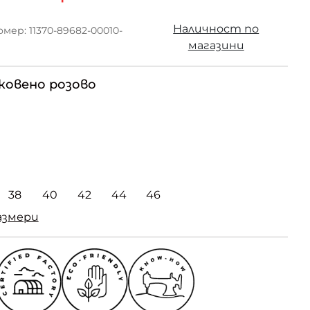
Наличност по
мер: 11370-89682-00010-
магазини
ковено розово
38
40
42
44
46
азмери