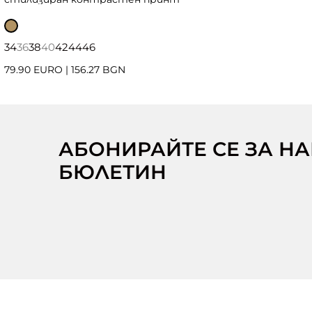
34
36
38
40
42
44
46
79.90 EURO
|
156.27 BGN
АБОНИРАЙТЕ СЕ ЗА Н
БЮЛЕТИН