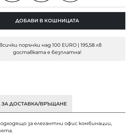
ДОБАВИ В КОШНИЦАТА
 всички поръчки над 100 EURO | 195,58 лв
доставката e безплатна!
 ЗА ДОСТАВКА/ВРЪЩАНЕ
 Подходящо за елегантни офис комбинации,
ията.