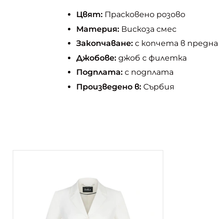
Цвят:
Прасковено розово
Материя:
Вискоза смес
Закопчаване:
с копчета в предна
Джобове:
джоб с филетка
Подплата:
с подплата
Произведено в:
Сърбия