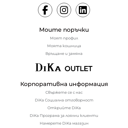
Моите поръчки
Моят профил
Моята кошница
Връщане и замяна
Корпоративна информация
Свържете се с нас
DiKa Социална отговорност
Открийте DiKa
DiKa Програма за лоялни клиенти
Намерете DiKa магазин