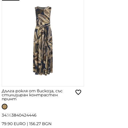
Дълга рокля от вискоза, със
стилизиран контрастен
принт
34
36
38
40
42
44
46
79.90 EURO
|
156.27 BGN