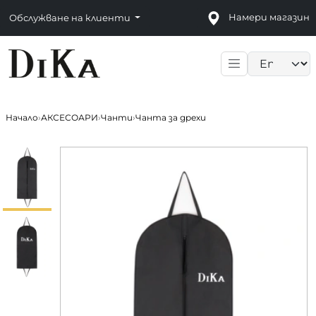
Намери магазин
Обслужване на клиенти
Language sele
Начало
›
АКСЕСОАРИ
›
Чанти
›
Чанта за дрехи