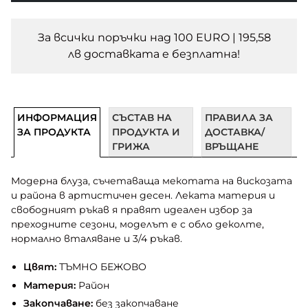
За всички поръчки над 100 EURO | 195,58
лв доставката e безплатна!
ИНФОРМАЦИЯ
СЪСТАВ НА
ПРАВИЛА ЗА
ЗА ПРОДУКТА
ПРОДУКТА И
ДОСТАВКА/
ГРИЖА
ВРЪЩАНЕ
Модерна блуза, съчетаваща мекотата на вискозата
и района в артистичен десен. Леката материя и
свободният ръкав я правят идеален избор за
преходните сезони, моделът е с обло деколте,
нормално вталяване и 3/4 ръкав.
Цвят:
ТЪМНО БЕЖОВО
Материя:
Район
Закопчаване:
без закопчаване