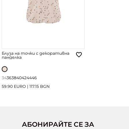
Блуза на точки с декоративна
панделка
34
36
38
40
42
44
46
59.90 EURO
|
117.15 BGN
АБОНИРАЙТЕ СЕ ЗА