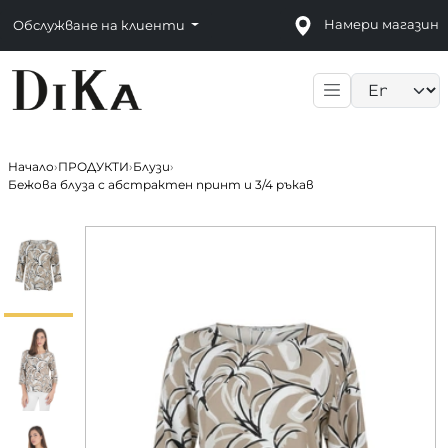
Намери магазин
Обслужване на клиенти
Language sele
Начало
›
ПРОДУКТИ
›
Блузи
›
Бежова блуза с абстрактен принт и 3/4 ръкав