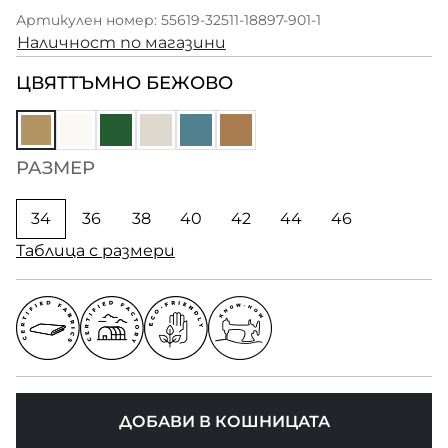
Артикулен номер: 55619-32511-18897-901-1
Наличност по магазини
ЦВЯТ
ТЪМНО БЕЖОВО
РАЗМЕР
34
36
38
40
42
44
46
Таблица с размери
ДОБАВИ В КОШНИЦАТА