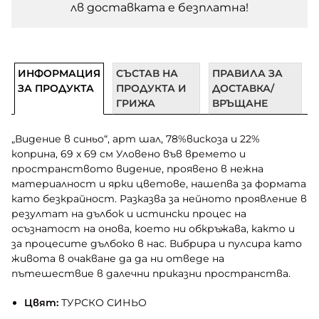
лв доставката e безплатна!
ИНФОРМАЦИЯ
СЪСТАВ НА
ПРАВИЛА ЗА
ЗА ПРОДУКТА
ПРОДУКТА И
ДОСТАВКА/
ГРИЖА
ВРЪЩАНЕ
„Видение в синьо“, арт шал, 78%вискоза и 22%
коприна, 69 x 69 cм Уловено във времето и
пространството видение, проявено в нежна
материалност и ярки цветове, нашепва за формата
като безкрайност. Разказва за нейното проявление в
резултат на дълбок и истински процес на
осъзнатост на онова, което ни обкръжава, както и
за процесите дълбоко в нас. Вибрира и пулсира като
живота в очакване да да ни отведе на
пътешествие в далечни приказни пространства.
Цвят:
ТУРСКО СИНЬО