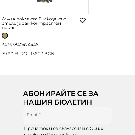
Дълга рокля от вискоза, със
стилизиран контрастен
принт
34
36
38
40
42
44
46
79.90 EURO
|
156.27 BGN
АБОНИРАЙТЕ СЕ ЗА
НАШИЯ БЮЛЕТИН
Email
*
Прочетох и се съгласявам с
Общи
условия и Политика за