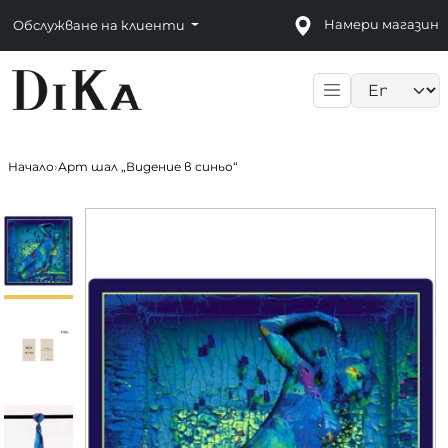
Намери магазин
Обслужване на клиенти
Language sele
Начало
›
Арт шал „Видение в синьо“